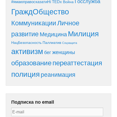
Госслужба
#ямаюправосказатиНі
TEDx
Война
ГраждОбщество
Коммуникации
Личное
Милиция
развитие
Медицина
НацБезопасность
Паллиатив
Соцзащита
активизм
женщины
бег
образование
переаттестация
полиция
реанимация
Подписка по email
E-
mail