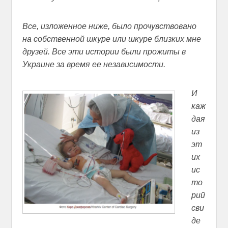
Все, изложенное ниже, было прочувствовано
на собственной шкуре или шкуре близких мне
друзей. Все эти истории были прожиты в
Украине за время ее независимости.
И
каж
дая
из
эт
их
ис
то
рий
сви
де