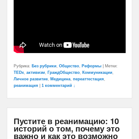
Рубрика:
Без рубрики
,
Общество
,
Реформы
|
Метки:
TEDx
,
активизм
,
ГраждОбщество
,
Коммуникации
,
Личное развитие
,
Медицина
,
переаттестация
,
реанимация
|
1 комментарий ↓
Пустите в реанимацию: 10
историй о том, почему это
важно и как это возможно