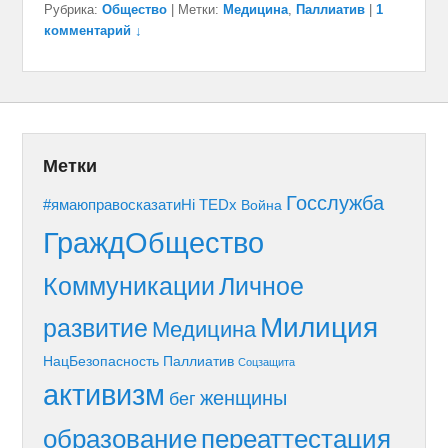
Рубрика:
Общество
|
Метки:
Медицина
,
Паллиатив
|
1
комментарий ↓
Метки
Госслужба
#ямаюправосказатиНі
TEDx
Война
ГраждОбщество
Коммуникации
Личное
Милиция
развитие
Медицина
НацБезопасность
Паллиатив
Соцзащита
активизм
женщины
бег
образование
переаттестация