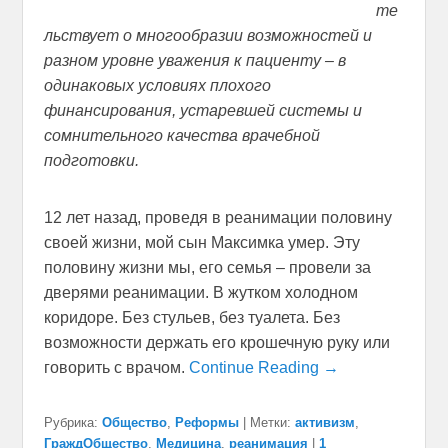
те
льствует о многообразии возможностей и
разном уровне уважения к пациенту – в
одинаковых условиях плохого
финансирования, устаревшей системы и
сомнительного качества врачебной
подготовки.
12 лет назад, проведя в реанимации половину
своей жизни, мой сын Максимка умер. Эту
половину жизни мы, его семья – провели за
дверями реанимации. В жутком холодном
коридоре. Без стульев, без туалета. Без
возможности держать его крошечную руку или
говорить с врачом.
Continue Reading →
Рубрика:
Общество
,
Реформы
|
Метки:
активизм
,
ГраждОбщество
,
Медицина
,
реанимация
|
1