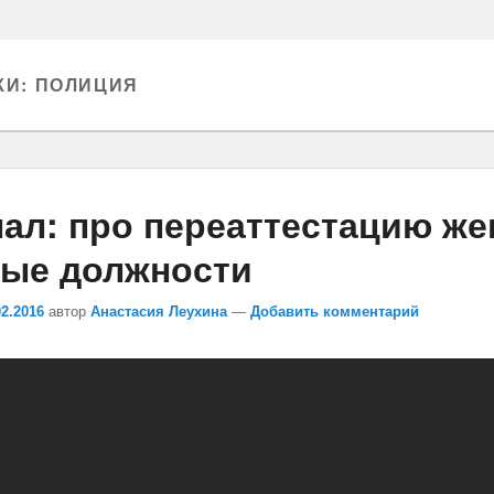
КИ:
ПОЛИЦИЯ
нал: про переаттестацию ж
вые должности
02.2016
автор
Анастасия Леухина
—
Добавить комментарий