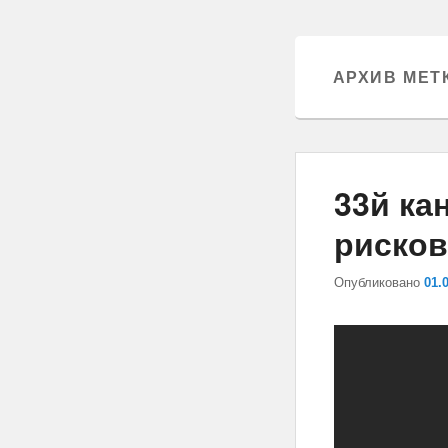
АРХИВ МЕТ
33й ка
риско
Опубликовано
01.