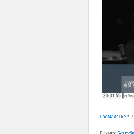
Громадське
з 2
Рубрика:
Без руб