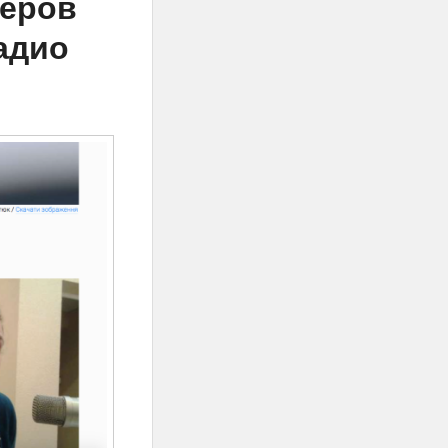
неров
адио