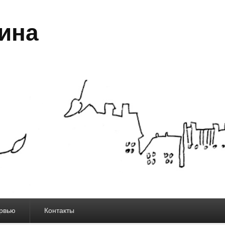
ина
рвью
Контакты