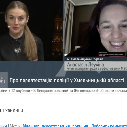
1-ї хвилини
рики
|
Метки:
Милиция
,
переаттестация
,
полиция
|
Добавить коммент