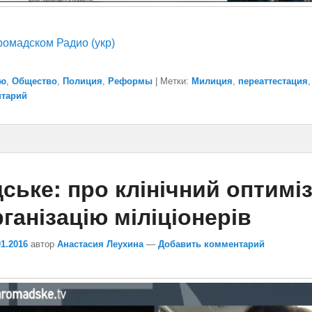
ромадском Радио (укр)
ью
,
Общество
,
Полиция
,
Реформы
|
Метки:
Милиция
,
переаттестация
нтарий
ське: про клінічний оптиміз
ганізацію міліціонерів
01.2016
автор
Анастасия Леухина
—
Добавить комментарий