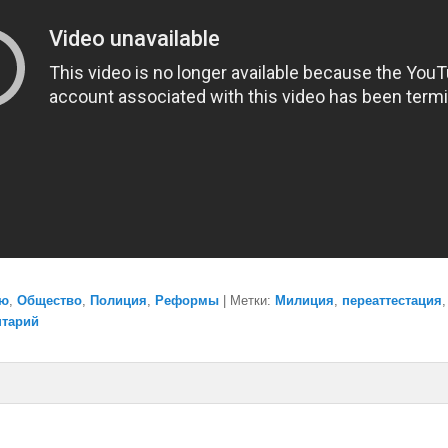
ью
,
Общество
,
Полиция
,
Реформы
|
Метки:
Милиция
,
переаттестация
нтарий