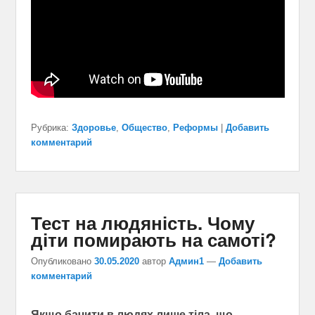
Рубрика:
Здоровье
,
Общество
,
Реформы
|
Добавить
комментарий
Тест на людяність. Чому
діти помирають на самоті?
Опубликовано
30.05.2020
автор
Админ1
—
Добавить
комментарий
Якщо бачити в людях лише тіла, що