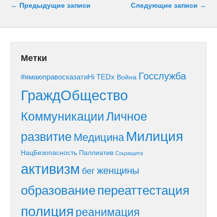
Навигация по записям
←
Предыдущие записи
Следующие записи
→
Метки
Госслужба
#ямаюправосказатиНі
TEDx
Война
ГраждОбщество
Коммуникации
Личное
Милиция
развитие
Медицина
НацБезопасность
Паллиатив
Соцзащита
активизм
женщины
бег
образование
переаттестация
полиция
реанимация