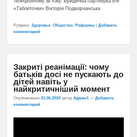
телефонному зв’язку: юридична партнерка БФ
«Таблеточки» Вікторія Подворчанська
Рубрика:
Здоровье
,
Общество
,
Реформы
|
Добавить
комментарий
Закриті реанімації: чому
батьків досі не пускають до
дітей навіть у
найкритичніший момент
Опубликовано
01.06.2020
автор
Админ1
—
Добавить
комментарий