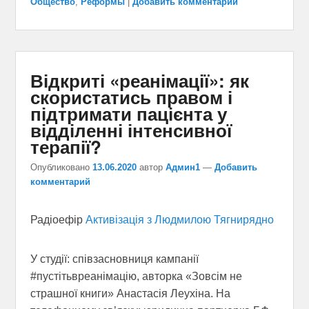
Общество
,
Реформы
|
Добавить комментарий
Відкриті «реанімації»: як
скористатись правом і
підтримати пацієнта у
відділенні інтенсивної
терапії?
Опубликовано
13.06.2020
автор
Админ1
—
Добавить
комментарий
Радіоефір
Активізація з Людмилою Тягнирядно
У студії: співзасновниця кампанії
#пустітьвреанімацію, авторка «Зовсім не
страшної книги» Анастасія Леухіна. На