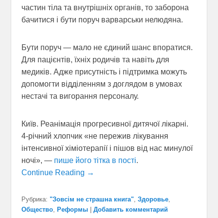
частин тіла та внутрішніх органів, то заборона
бачитися і бути поруч варварськи нелюдяна.
Бути поруч — мало не єдиний шанс впоратися.
Для пацієнтів, їхніх родичів та навіть для
медиків. Адже присутність і підтримка можуть
допомогти відділенням з доглядом в умовах
нестачі та вигорання персоналу.
Київ. Реанімація прогресивної дитячої лікарні.
4-річний хлопчик «не пережив лікування
інтенсивної хіміотерапії і пішов від нас минулої
ночі», —
пише його тітка в пості
.
Continue Reading →
Рубрика:
"Зовсім не страшна книга"
,
Здоровье
,
Общество
,
Реформы
|
Добавить комментарий