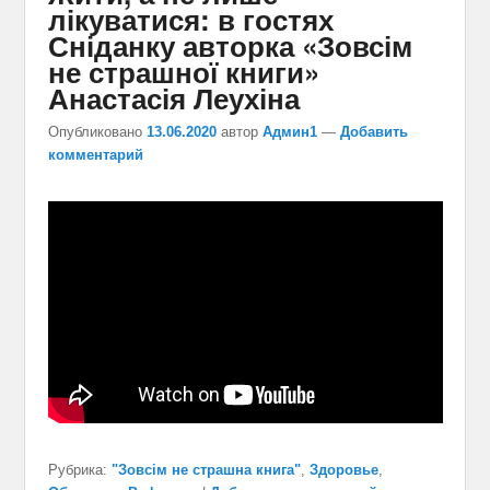
лікуватися: в гостях
Сніданку авторка «Зовсім
не страшної книги»
Анастасія Леухіна
Опубликовано
13.06.2020
автор
Админ1
—
Добавить
комментарий
Рубрика:
"Зовсім не страшна книга"
,
Здоровье
,