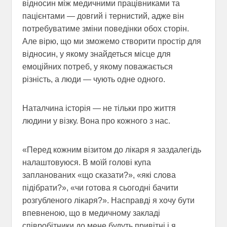
відносин між медичними працівниками та
пацієнтами — довгий і тернистий, адже він
потребуватиме зміни поведінки обох сторін.
Але вірю, що ми зможемо створити простір для
відносин, у якому знайдеться місце для
емоційних потреб, у якому поважається
різність, а люди — чують одне одного.
Наталчина історія — не тільки про життя
людини у візку. Вона про кожного з нас.
«Перед кожним візитом до лікаря я заздалегідь
налаштовуюся. В моїй голові купа
запланованих «що сказати?», «які слова
підібрати?», «чи готова я сьогодні бачити
розгубленого лікаря?». Насправді я хочу бути
впевненою, що в медичному закладі
співробітники до мене будуть привітні і я