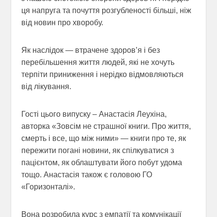
ця напруга та почуття розгубленості більші, ніж
від новин про хворобу.
Як наслідок — втрачене здоров’я і без
перебільшення життя людей, які не хочуть
терпіти приниження і нерідко відмовляються
від лікування.
Гості цього випуску – Анастасія Леухіна,
авторка «Зовсім не страшної книги. Про життя,
смерть і все, що між ними» — книги про те, як
пережити погані новини, як спілкуватися з
пацієнтом, як облаштувати його побут удома
тощо. Анастасія також є головою ГО
«Горизонталі».
Вона розробила курс з емпатії та комунікації