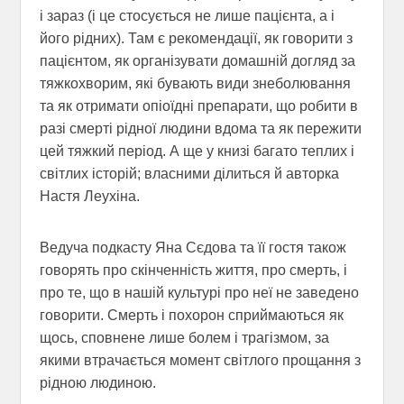
і зараз (і це стосується не лише пацієнта, а і
його рідних). Там є рекомендації, як говорити з
пацієнтом, як організувати домашній догляд за
тяжкохворим, які бувають види знеболювання
та як отримати опіоїдні препарати, що робити в
разі смерті рідної людини вдома та як пережити
цей тяжкий період. А ще у книзі багато теплих і
світлих історій; власними ділиться й авторка
Настя Леухіна.
Ведуча подкасту Яна Сєдова та її гостя також
говорять про скінченність життя, про смерть, і
про те, що в нашій культурі про неї не заведено
говорити. Смерть і похорон сприймаються як
щось, сповнене лише болем і трагізмом, за
якими втрачається момент світлого прощання з
рідною людиною.