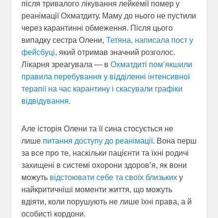
після тривалого лікування лейкемії помер у
реанімації Охматдиту. Маму до нього не пустили
через карантинні обмеження. Після цього
випадку сестра Олени,
Тетяна, написала пост у
фейсбуці
, який отримав значний розголос.
Лікарня зреагувала — в
Охматдиті пом’якшили
правила перебування у відділенні інтенсивної
терапії на час карантину і скасували графіки
відвідування
.
Але історія Олени та її сина стосується не
лише
питання доступу до реанімації
. Вона перш
за все про те, наскільки пацієнти та їхні родичі
захищені в системі охорони здоров’я, як вони
можуть
відстоювати себе та своїх близьких
у
найкритичніші моменти життя, що можуть
вдіяти, коли порушують не лише їхні права, а й
особисті кордони.