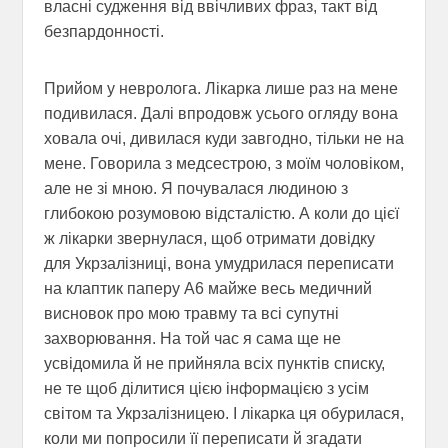
власні судження від ввічливих фраз, такт від
безпардонності.
Прийом у невролога. Лікарка лише раз на мене
подивилася. Далі впродовж усього огляду вона
ховала очі, дивилася куди завгодно, тільки не на
мене. Говорила з медсестрою, з моїм чоловіком,
але не зі мною. Я почувалася людиною з
глибокою розумовою відсталістю. А коли до цієї
ж лікарки звернулася, щоб отримати довідку
для Укрзалізниці, вона умудрилася переписати
на клаптик паперу А6 майже весь медичний
висновок про мою травму та всі супутні
захворювання. На той час я сама ще не
усвідомила й не прийняла всіх пунктів списку,
не те щоб ділитися цією інформацією з усім
світом та Укрзалізницею. І лікарка ця обурилася,
коли ми попросили її переписати й згадати