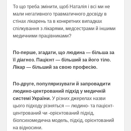
То що треба змінити, щоб Наталія і всі ми не
мали негативного травматичного досвіду в
стінах лікарень та в конкретних випадках
спілкування з лікарями, медсестрами й іншими
медичними працівниками?
По-перше, згадати, що людина — більша за
її діагноз. Пацієнт — більший за його тіло.
Лікар — більший за свою професію.
По-друге, популяризувати й запровадити
людино-центрований підхід у медичній
системі України.
У різних джерелах назви
цього підходу різняться — людино- та пацієнт-
центрований чи -орієнтований підхід,
біопсихомедична модель, підхід, орієнтований
на відносини.