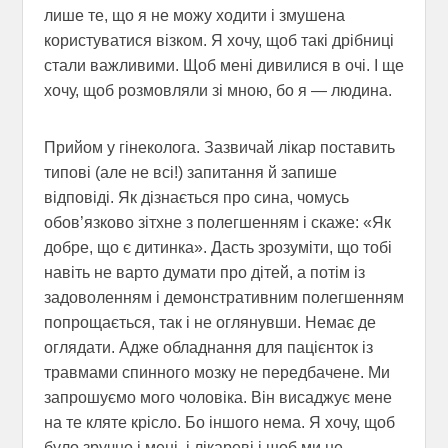
лише те, що я не можу ходити і змушена
користуватися візком. Я хочу, щоб такі дрібниці
стали важливими. Щоб мені дивилися в очі. І ще
хочу, щоб розмовляли зі мною, бо я — людина.
Прийом у гінеколога. Зазвичай лікар поставить
типові (але не всі!) запитання й запише
відповіді. Як дізнається про сина, чомусь
обов’язково зітхне з полегшенням і скаже: «Як
добре, що є дитинка». Дасть зрозуміти, що тобі
навіть не варто думати про дітей, а потім із
задоволенням і демонстративним полегшенням
попрощається, так і не оглянувши. Немає де
оглядати. Адже обладнання для пацієнток із
травмами спинного мозку не передбачене. Ми
запрошуємо мого чоловіка. Він висаджує мене
на те кляте крісло. Бо іншого нема. Я хочу, щоб
було зручно і мені, і лікареві і щоб ми не