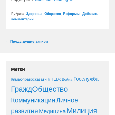
Рубрика:
Здоровье
,
Общество
,
Реформы
|
Добавить
комментарий
Навигация по записям
←
Предыдущие записи
Метки
Госслужба
#ямаюправосказатиНі
TEDx
Война
ГраждОбщество
Коммуникации
Личное
Милиция
развитие
Медицина