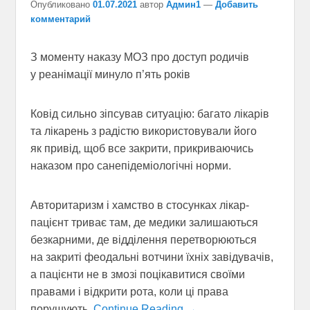
Опубликовано
01.07.2021
автор
Админ1
—
Добавить
комментарий
З моменту наказу МОЗ про доступ родичів
у реанімації минуло п’ять років
Ковід сильно зіпсував ситуацію: багато лікарів
та лікарень з радістю використовували його
як привід, щоб все закрити, прикриваючись
наказом про санепідеміологічні норми.
Авторитаризм і хамство в стосунках лікар-
пацієнт триває там, де медики залишаються
безкарними, де відділення перетворюються
на закриті феодальні вотчини їхніх завідувачів,
а пацієнти не в змозі поцікавитися своїми
правами і відкрити рота, коли ці права
порушують.
Continue Reading →