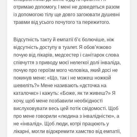
отримаю допомогу. І мені не доведеться разом
із допомогою тілу ще довго загоювати душевні
травми від усього почутого та пережитого.
Відсутність такту й емпатії б’є болючіше, ніж
відсутність доступу в туалет. Я обов’язково
почую від лікарів, медсестер і санітарок слова
співчуття з приводу моєї нелегкої долі інваліда,
почую про героїзм мого чоловіка, який досі не
покинув мене: «Що, так і не можеш ножкой
шевеліть?» Мене називають «дєточка на
каталочкє» і кажуть: «Боже, як ти живеш?» Я
хочу, щоб мене позбавили необхідності
вислуховувати весь цей потік свідомості. Щоб
про мене говорили «людина з інвалідністю», а
не «інвалід». Щоб люди, котрі працюють у
лікарні, могли відокремити хамство від емпатії,