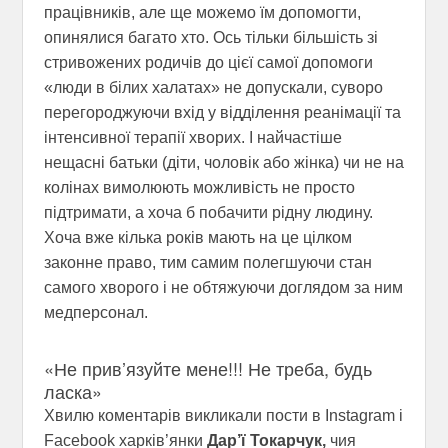
працівників, але ще можемо їм допомогти,
опинялися багато хто. Ось тільки більшість зі
стривожених родичів до цієї самої допомоги
«люди в білих халатах» не допускали, суворо
перегороджуючи вхід у відділення реанімації та
інтенсивної терапії хворих. І найчастіше
нещасні батьки (діти, чоловік або жінка) чи не на
колінах вимолюють можливість не просто
підтримати, а хоча б побачити рідну людину.
Хоча вже кілька років мають на це цілком
законне право, тим самим полегшуючи стан
самого хворого і не обтяжуючи доглядом за ним
медперсонал.
«Не прив’язуйте мене!!! Не треба, будь
ласка»
Хвилю коментарів викликали пости в Instagram і
Facebook харків’янки
Дар’ї Токарчук,
чия