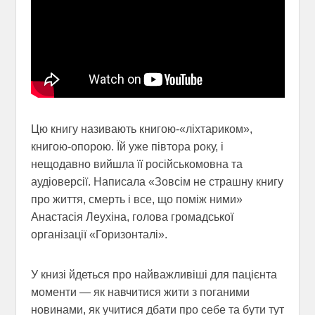
Цю книгу називають книгою-«ліхтариком»,
книгою-опорою. Їй уже півтора року, і
нещодавно вийшла її російськомовна та
аудіоверсії. Написала «Зовсім не страшну книгу
про життя, смерть і все, що поміж ними»
Анастасія Леухіна, голова громадської
організації «Горизонталі».
У книзі йдеться про найважливіші для пацієнта
моменти — як навчитися жити з поганими
новинами, як учитися дбати про себе та бути тут