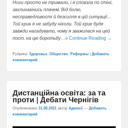
Ноги просто не тримали, і я сповзла по стіні,
захлинаючись плачем. Від болю,
несправедливості й безсилля в цій ситуації…
Той крик я не забуду ніколи. Той крик буде
завжди нагадувати, чому я зважилася на цей
пост, на цю боротьбу…»
Continue Reading →
Рубрика:
Здоровье
,
Общество
,
Реформы
|
Добавить
комментарий
Дистанційна освіта: за та
проти | Дебати Чернігів
Опубликовано
31.08.2021
автор
Админ1
—
Добавить
комментарий