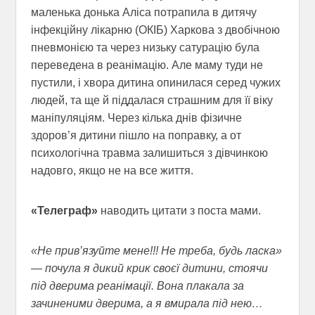
маленька донька Аліса потрапила в дитячу
інфекційну лікарню (ОКІБ) Харкова з двобічною
пневмонією та через низьку сатурацію була
переведена в реанімацію. Але маму туди не
пустили, і хвора дитина опинилася серед чужих
людей, та ще й піддалася страшним для її віку
маніпуляціям. Через кілька днів фізичне
здоров’я дитини пішло на поправку, а от
психологічна травма залишиться з дівчинкою
надовго, якщо не на все життя.
«Телеграф»
наводить цитати з поста мами.
«Не прив’язуйте мене!!! Не треба, будь ласка»
— почула я дикий крик своєї дитини, стоячи
під дверима реанімації. Вона плакала за
зачиненими дверима, а я вмирала під нею…