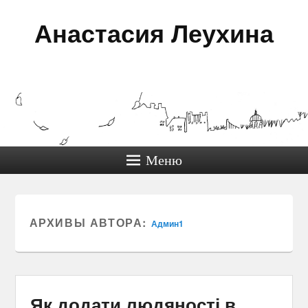
Анастасия Леухина
Меню
АРХИВЫ АВТОРА:
Админ1
Як додати людяності в