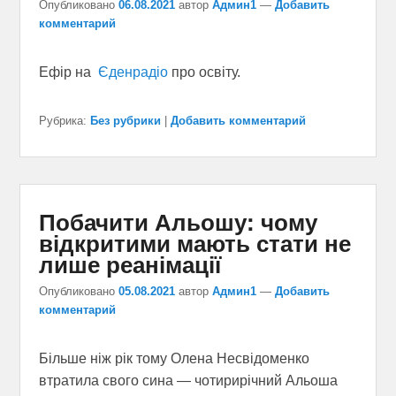
Опубликовано
06.08.2021
автор
Админ1
—
Добавить
комментарий
Ефір на
Єденрадіо
про освіту.
Рубрика:
Без рубрики
|
Добавить комментарий
Побачити Альошу: чому
відкритими мають стати не
лише реанімації
Опубликовано
05.08.2021
автор
Админ1
—
Добавить
комментарий
Більше ніж рік тому Олена Несвідоменко
втратила свого сина — чотирирічний Альоша