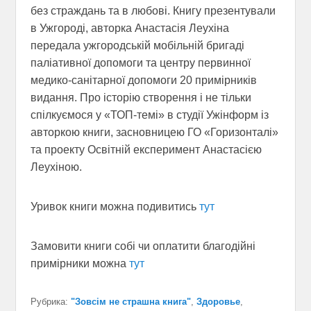
без страждань та в любові. Книгу презентували
в Ужгороді, авторка Анастасія Леухіна
передала ужгородській мобільній бригаді
паліативної допомоги та центру первинної
медико-санітарної допомоги 20 примірників
видання. Про історію створення і не тільки
спілкуємося у «ТОП-темі» в студії Ужінформ із
авторкою книги, засновницею ГО «Горизонталі»
та проекту Освітній експеримент Анастасією
Леухіною.
Уривок книги можна подивитись
тут
Замовити книги собі чи оплатити благодійні
примірники можна
тут
Рубрика:
"Зовсім не страшна книга"
,
Здоровье
,