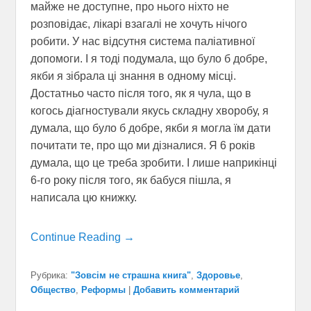
майже не доступне, про нього ніхто не
розповідає, лікарі взагалі не хочуть нічого
робити. У нас відсутня система паліативної
допомоги. І я тоді подумала, що було б добре,
якби я зібрала ці знання в одному місці.
Достатньо часто після того, як я чула, що в
когось діагностували якусь складну хворобу, я
думала, що було б добре, якби я могла їм дати
почитати те, про що ми дізналися. Я 6 років
думала, що це треба зробити. І лише наприкінці
6-го року після того, як бабуся пішла, я
написала цю книжку.
Continue Reading →
Рубрика:
"Зовсім не страшна книга"
,
Здоровье
,
Общество
,
Реформы
|
Добавить комментарий