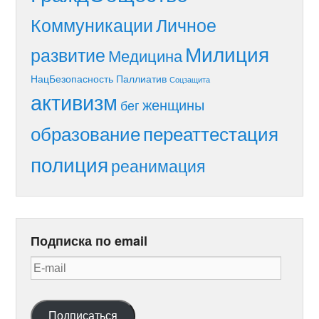
Коммуникации
Личное
Милиция
развитие
Медицина
НацБезопасность
Паллиатив
Соцзащита
активизм
женщины
бег
образование
переаттестация
полиция
реанимация
Подписка по email
E-
mail
Подписаться