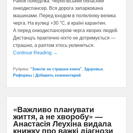
Ранок понеділка. Чернігівський обласний
онкодиспансер. Вся дорога запаркована
машинами. Перед входом в поліклініку велика
черга. На вулиці +30 °С, в країні карантин.
А перед онкодиспансером черга хворих людей.
Дистанціъ практично ніхто не дотримується —
страшно, а раптом хтось уклиниться.
Continue Reading →
Рубрика:
"Зовсім не страшна книга"
,
Здоровье
,
Реформы
|
Добавить комментарий
«Важливо планувати
життя, а не хворобу» —
Анастасія Леухіна видала
книжку про важкі діагнози