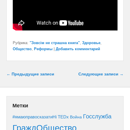
Рубрика:
"Зовсім не страшна книга"
,
Здоровье
,
Общество
,
Реформы
|
Добавить комментарий
Навигация по записям
←
Предыдущие записи
Следующие записи
→
Метки
Госслужба
#ямаюправосказатиНі
TEDx
Война
ГраждОбщество