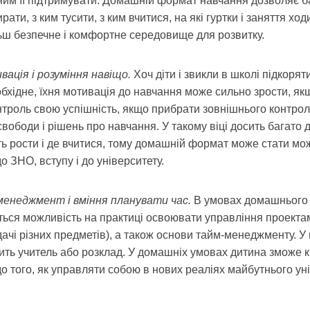
ним її підтримувати. Домашній формат навчання дозволяє ба
ати, з ким тусити, з ким вчитися, на які гуртки і заняття хо
ш безпечне і комфортне середовище для розвитку.
вація і розуміння навіщо.
Хоч діти і звикли в школі підкоряти
бхідне, їхня мотивація до навчання може сильно зрости, як
онтроль свою успішність, якщо прибрати зовнішнього контро
свободи і рішень про навчання. У такому віці досить багато 
ть рости і де вчитися, тому домашній формат може стати мо
о ЗНО, вступу і до університету.
менеджмент і вміння планувати час.
В умовах домашнього 
ться можливість на практиці освоювати управління проекта
дачі різних предметів), а також основи тайм-менеджменту. У 
ить учитель або розклад. У домашніх умовах дитина зможе 
до того, як управляти собою в нових реаліях майбутнього ун