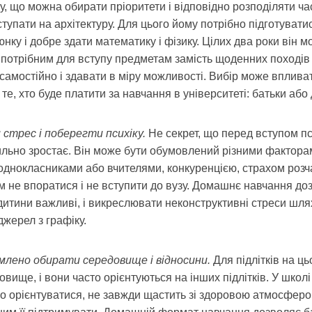
у, що можна обирати пріоритети і відповідно розподіляти ча
ступати на архітектуру. Для цього йому потрібно підготувати
юнку і добре здати математику і фізику. Цілих два роки він 
 потрібним для вступу предметам замість щоденних походів 
самостійно і здавати в міру можливості. Вибір може вплива
 те, хто буде платити за навчання в університеті: батьки або
и стрес і поберегти психіку.
Не секрет, що перед вступом п
сильно зростає. Він може бути обумовлений різними фактора
однокласниками або вчителями, конкуренцією, страхом роз
ом не впоратися і не вступити до вузу. Домашнє навчання до
 дитини важливі, і викреслювати неконструктивні стреси шл
джерел з графіку.
омлено обирати середовище і відносини.
Для підлітків на ць
вище, і вони часто орієнтуються на інших підлітків. У школі
го орієнтуватися, не завжди щастить зі здоровою атмосфер