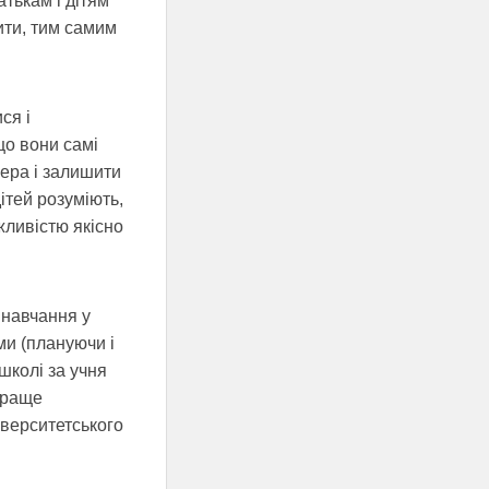
тькам і дітям
дити, тим самим
ся і
що вони самі
лера і залишити
дітей розуміють,
жливістю якісно
навчання у
ми (плануючи і
школі за учня
краще
іверситетського