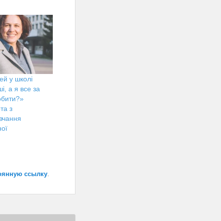
ей у школі
і, а я все за
обити?»
та з
вчання
ної
оянную ссылку
.