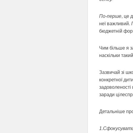
По-перше
, це 
неї важливий.
бюджетній форм
Чим більше я 
наскільки такий
Зазвичай зі шк
конкретної дити
задоволеності 
заради цілеспр
Детальніше пр
1.Сфокусувати