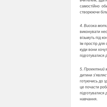
вчителем, здат
самостійно обир
створюючи біль
4. Висока моти
виконувати нео
візьмуть під к
їм простір для 
куди вони хочу
підготуватися д
5. Проектний 
дитини з’являє
готуючись до з
це почасти роб
підготуватися 
навчання.