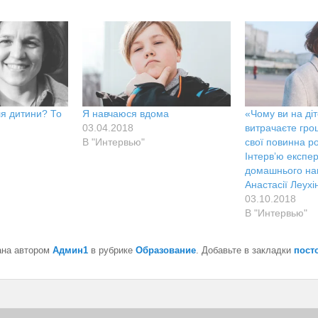
ля дитини? То
Я навчаюся вдома
«Чому ви на діт
03.04.2018
витрачаєте грош
В "Интервью"
свої повинна р
Інтервʼю експер
домашнього на
Анастасії Леухі
03.10.2018
В "Интервью"
ана автором
Админ1
в рубрике
Образование
. Добавьте в закладки
пост