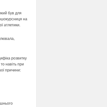
який був для
ершокурсниця на
ї атлетики.
млювала,
цифіка розвитку
 то навіть при
ої причини:
ашнього