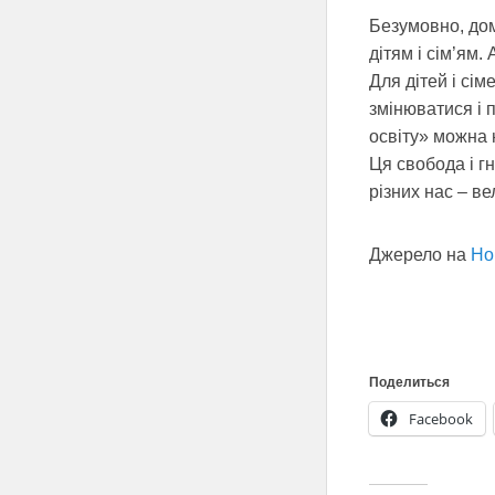
Безумовно, дом
дітям і сім’ям.
Для дітей і сім
змінюватися і 
освіту» можна н
Ця свобода і гн
різних нас – в
Джерело на
Но
Поделиться
Facebook