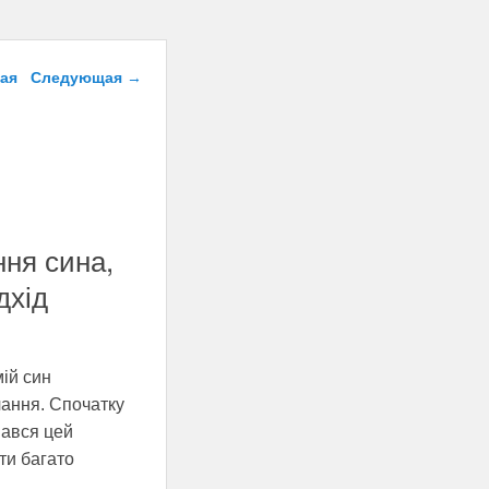
о записям
ая
Следующая
→
ня сина,
дхід
мій син
чання. Спочатку
вався цей
ти багато