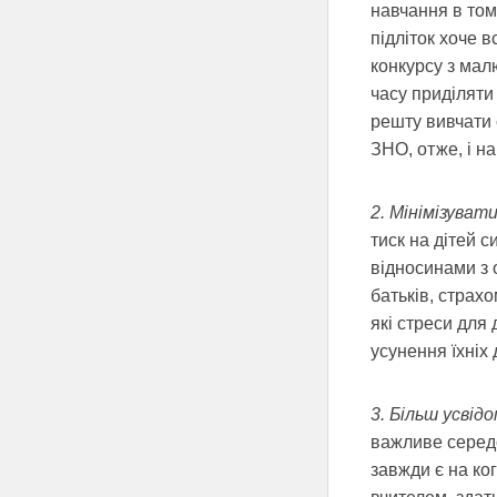
навчання в том
підліток хоче в
конкурсу з мал
часу приділяти
решту вивчати 
ЗНО, отже, і на
2. Мінімізуват
тиск на дітей 
відносинами з 
батьків, страх
які стреси для
усунення їхніх 
3. Більш усвід
важливе середо
завжди є на ко