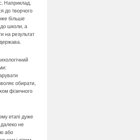
с. Наприклад,
ся до творчого
може більше
до школи, а
ти на результат
 держава.
сихологічний
ми:
чарувати
зволяє обирати,
яхом фізичного
ому етапі дуже
 далеко не
ою або