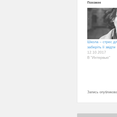
Похожее
Школа – стрес д
заберіть її звідти
12.10.2017
В "Интервью"
Запись опубликов