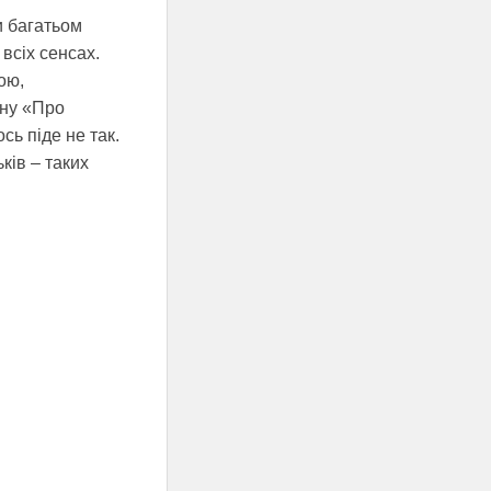
и багатьом
 всіх сенсах.
ою,
ону «Про
сь піде не так.
ків – таких