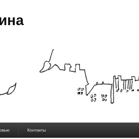
ина
рвью
Контакты