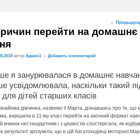
Навигация п
←
Предыдущ
причин перейти на домашнє
ня
08.2018
автор
Админ1
—
Добавить комментарий
ше я занурювалася в домашнє навчан
е усвідомлювала, наскільки такий пі
 для дітей старших класів
знайома дівчинка, назвемо її Марта, дізнавшись про те, що 
ма, вирішила в 11-му класі перейти на заочний формат нав
й вчинок нестандартним і з цікавістю спостерігала, як відбу
в результаті зрозуміла, що в цій багатоходівці моторної Мар