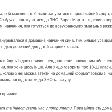
дало їй можливість більше зануритися в професійний спорт, 
По-друге
, підготуватися до ЗНО. Зараз Марта – щаслива п
і навчання, яка готується до всеукраїнських змагань з важко
занурювалася в домашнє навчання сина, тим більше усвідо
 підхід доречний для дітей старших класів.
оли йдуть із двох причин: невдоволення навчанням або спе
ни, яка хоче щось інше. Але якщо говорити про 10-11 класи,
школою з неї можна втекти на домашній формат зовсім з інш
ямованої підготовки до ЗНО та вступу.
о причини.
ся та інвестувати час у пріоритети.
Привабливість дом