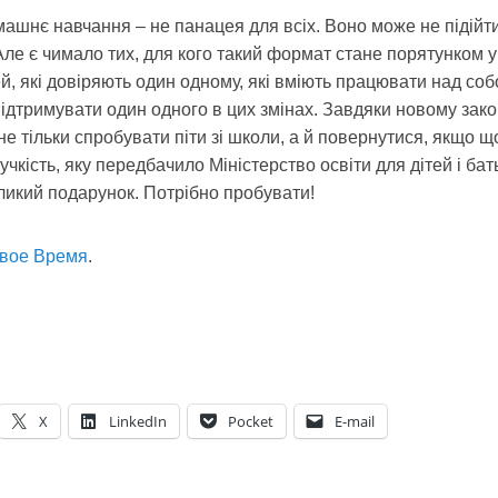
ашнє навчання – не панацея для всіх. Воно може не підійт
 Але є чимало тих, для кого такий формат стане порятунком у
ей, які довіряють один одному, які вміють працювати над соб
підтримувати один одного в цих змінах. Завдяки новому зак
е тільки спробувати піти зі школи, а й повернутися, якщо що
учкість, яку передбачило Міністерство освіти для дітей і бать
еликий подарунок. Потрібно пробувати!
вое Время
.
X
LinkedIn
Pocket
E-mail