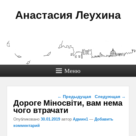
Анастасия Леухина
Меню
Навигация по записям
←
Предыдущая
Следующая
→
Дороге Міносвіти, вам нема
чого втрачати
Опубликовано
30.01.2019
автор
Админ1
—
Добавить
комментарий