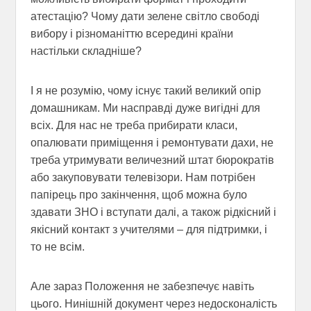
атестацію? Чому дати зелене світло свободі
вибору і різноманіттю всередині країни
настільки складніше?
І я не розумію, чому існує такий великий опір
домашникам. Ми насправді дуже вигідні для
всіх. Для нас не треба прибирати класи,
опалювати приміщення і ремонтувати дахи, не
треба утримувати величезний штат бюрократів
або закуповувати телевізори. Нам потрібен
папірець про закінчення, щоб можна було
здавати ЗНО і вступати далі, а також рідкісний і
якісний контакт з учителями – для підтримки, і
то не всім.
Але зараз Положення не забезпечує навіть
цього. Нинішній документ через недосконалість