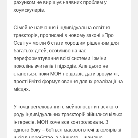
рахунком не вирішує наявних проблем у
хоумскулерів.
Сімейне навчання і індивідуальна освітня
траєкторія, прописані в новому законі «Про
Освіту» могли б стати хорошим рішенням для
багатьох дітей, особливо на час
переформатування всієї системи і зміни
поколінь вчителів і підходів. Але цього не
станеться, поки МОН не дозріє дати зрозумілі,
прості йчіткі формулювання для їх реалізації на
місцях.
У точці регулювання сімейної освіти і всякого
роду індивідуальних траєкторій зійшлися кілька
інтересів. МОН хоче все контролювати. З
одного боку – боїться масової втечі школярів зі
шкіл в неробство, а з іншого – швидше