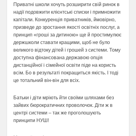
Приватні школи хочуть розширити свій ринок в
надії подовжити клієнтські списки і примножити
капітали. Конкуренція приватників, ймовірно,
призведе до зростання якості освітніх послуг, а
принцип «гроші за дитиною» ще й простимулює
держшколи ставати кращими, щоб не було
великого відтоку дітей і грошей з системи. Тому
доступна фінансована державою опція
дистанційної і сімейної освіти піде на користь
всім. Бо в результаті покращиться якість. І тоді
це тотальний він-він для всіх.
Батьки і діти мріють йти своїми шляхами без
зайвих бюрократичних проволочок. Діти ж в
центрі системи – так же проголошують
принципи НУШ!