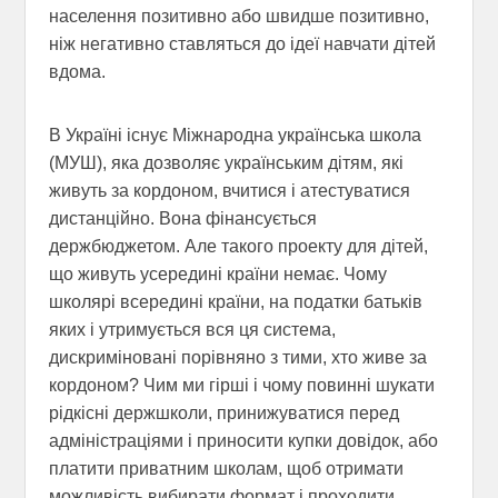
населення позитивно або швидше позитивно,
ніж негативно ставляться до ідеї навчати дітей
вдома.
В Україні існує Міжнародна українська школа
(МУШ), яка дозволяє українським дітям, які
живуть за кордоном, вчитися і атестуватися
дистанційно. Вона фінансується
держбюджетом. Але такого проекту для дітей,
що живуть усередині країни немає. Чому
школярі всередині країни, на податки батьків
яких і утримується вся ця система,
дискриміновані порівняно з тими, хто живе за
кордоном? Чим ми гірші і чому повинні шукати
рідкісні держшколи, принижуватися перед
адміністраціями і приносити купки довідок, або
платити приватним школам, щоб отримати
можливість вибирати формат і проходити