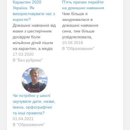
Карантин 2020
П’ять причин перейти
Україна. Як
на домашнє навчання
використовувати час з
Чим більше я
користю?
занурювалася в
Домашнє навчання від
домашнє навчання
мами з шестирічним
сина, тим більше
досвідом Коли
усвідомлювала,
мільйони дітей пішли
наскільки такий підхід
10.08.2018
на карантин, а медіа
доречний для дітей
В "Образование"
сповнені
17.03.2020
старших класів
рекомендаціями
В "Без рубрики"
Минулого року
кращих інтернет
знайома дівчинка,
ресурсів для
назвемо її Марта,
навчання, поділюся
дізнавшись про те, що
своїм досвідом роботи
мій син навчається
з дитиною в умовах
вдома, вирішила в 11-
домашнього і
му класі перейти на
Чи потрібно у школі
дистанційного
заочний формат
заучувати дати, назви,
навчання. Карантин —
навчання. Спочатку я
імена, орфографічні
чудова можливість
вважала такий вчинок
та інші правила?
поекспериментувати з
нестандартним і…
01.04.2021
різними форматами
В "Образование"
освіти і