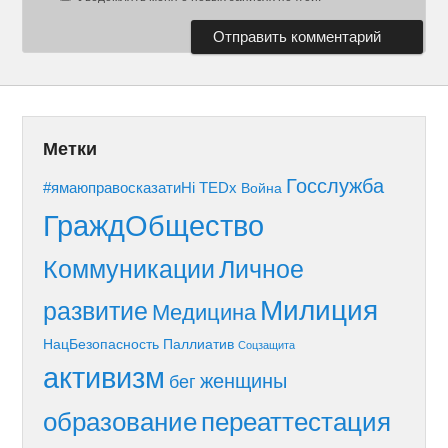
Метки
Госслужба
#ямаюправосказатиНі
TEDx
Война
ГраждОбщество
Коммуникации
Личное
Милиция
развитие
Медицина
НацБезопасность
Паллиатив
Соцзащита
активизм
женщины
бег
образование
переаттестация