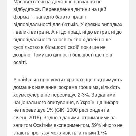
Масової втечі на домашнє навчання не
відбудеться. Переведення дитини на цей
формат – занадто багато праці і
відповідальності для батьків. У деяких випадках
і великі витрати. А ні до праці, ні до витрат, ні до
відповідальності за освіту своїх дітей наше
суспільство в більшості своїй поки ще не
дозріло. Тому що цінності більшості ще не в
освіті.
У найбільш просунутих країнах, що підтримують
домашнє навчання, зокрема грошима, кількість
хоумскулерів не перевищує 2-3%. За даними
національного опитування, в Україні ця цифра
не перевищує 1% (GfK, 1000 респондентів,
січень 2018). Згідно з даними, отриманими за
запитом Освітнім експериментом, 59% нічого не
знають про таку можливість, а тільки 17%