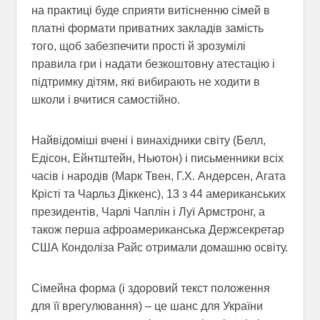
на практиці буде сприяти витісненню сімей в
платні формати приватних закладів замість
того, щоб забезпечити прості й зрозумілі
правила гри і надати безкоштовну атестацію і
підтримку дітям, які вибирають не ходити в
школи і вчитися самостійно.
Найвідоміші вчені і винахідники світу (Белл,
Едісон, Ейнтштейн, Ньютон) і письменники всіх
часів і народів (Марк Твен, Г.Х. Андерсен, Агата
Крісті та Чарльз Діккенс), 13 з 44 американських
президентів, Чарлі Чаплін і Луї Армстронг, а
також перша афроамериканська Держсекретар
США Кондоліза Райс отримали домашню освіту.
Сімейна форма (і здоровий текст положення
для її врегулювання) – це шанс для України