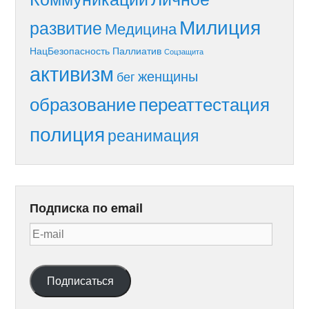
Милиция
развитие
Медицина
НацБезопасность
Паллиатив
Соцзащита
активизм
женщины
бег
образование
переаттестация
полиция
реанимация
Подписка по email
E-
mail
Подписаться