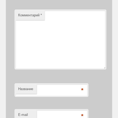
Комментарий
*
Название
*
E-mail
*