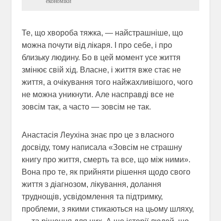
економіки
Те, що хвороба тяжка, — найстрашніше, що
можна почути від лікаря. І про себе, і про
близьку людину. Бо в цей момент усе життя
змінює свій хід. Власне, і життя вже стає не
життя, а очікування того найжахливішого, чого
не можна уникнути. Але насправді все не
зовсім так, а часто — зовсім не так.
Анастасія Леухіна знає про це з власного
досвіду, тому написала «Зовсім не страшну
книгу про життя, смерть та все, що між ними».
Вона про те, як прийняти рішення щодо свого
життя з діагнозом, лікування, долання
труднощів, усвідомлення та підтримку,
проблеми, з якими стикаються на цьому шляху,