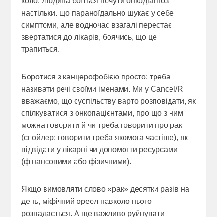
коло. Людина боїться почути онкодіагноз
настільки, що параноїдально шукає у себе
симптоми, але водночас взагалі перестає
звертатися до лікарів, боячись, що це
трапиться.
Боротися з канцерофобією просто: треба
називати речі своїми іменами. Ми у Cancel/R
вважаємо, що суспільству варто розповідати, як
спілкуватися з онкопацієнтами, про що з ним
можна говорити й чи треба говорити про рак
(спойлер: говорити треба якомога частіше), як
відвідати у лікарні чи допомогти ресурсами
(фінансовими або фізичними).
Якщо вимовляти слово «рак» десятки разів на
день, міфічний ореол навколо нього
розпадається. А ще важливо руйнувати