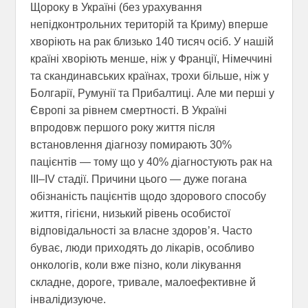
Щороку в Україні (без урахування
непідконтрольних територій та Криму) вперше
хворіють на рак близько 140 тисяч осіб. У нашій
країні хворіють менше, ніж у Франції, Німеччині
та скандинавських країнах, трохи більше, ніж у
Болгарії, Румунії та Прибалтиці. Але ми перші у
Європі за рівнем смертності. В Україні
впродовж першого року життя після
встановлення діагнозу помирають 30%
пацієнтів — тому що у 40% діагностують рак на
III–IV стадії. Причини цього — дуже погана
обізнаність пацієнтів щодо здорового способу
життя, гігієни, низький рівень особистої
відповідальності за власне здоров’я. Часто
буває, люди приходять до лікарів, особливо
онкологів, коли вже пізно, коли лікування
складне, дороге, тривале, малоефективне й
інвалідизуюче.