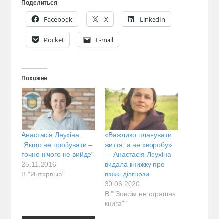
Поделиться
Facebook
X
LinkedIn
Pocket
E-mail
Похожее
Анастасія Леухіна:
«Важливо планувати
“Якщо не пробувати –
життя, а не хворобу»
точно нічого не вийде”
— Анастасія Леухіна
25.11.2016
видала книжку про
В "Интервью"
важкі діагнози
30.06.2020
В ""Зовсім не страшна
книга""