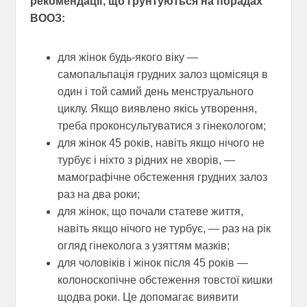
рекомендації, що ґрунтуються на порадах
ВООЗ:
для жінок будь-якого віку —
самопальпація грудних залоз щомісяця в
один і той самий день менструального
циклу. Якщо виявлено якісь утворення,
треба проконсультуватися з гінекологом;
для жінок 45 років, навіть якщо нічого не
турбує і ніхто з рідних не хворів, —
мамографічне обстеження грудних залоз
раз на два роки;
для жінок, що почали статеве життя,
навіть якщо нічого не турбує, — раз на рік
огляд гінеколога з узяттям мазків;
для чоловіків і жінок після 45 років —
колоноскопічне обстеження товстої кишки
щодва роки. Це допомагає виявити