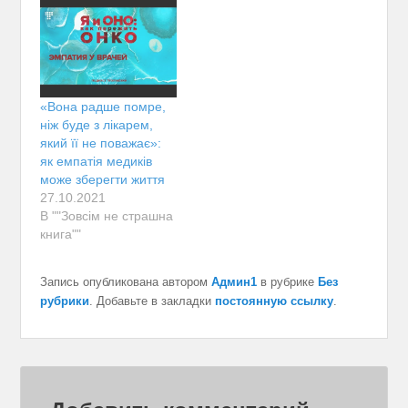
«Вона радше помре,
ніж буде з лікарем,
який її не поважає»:
як емпатія медиків
може зберегти життя
27.10.2021
В ""Зовсім не страшна
книга""
Запись опубликована автором
Админ1
в рубрике
Без
рубрики
. Добавьте в закладки
постоянную ссылку
.