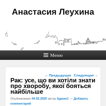
Анастасия Леухина
Меню
Навигация по записям
←
Предыдущая
Следующая
→
Рак: усе, що ви хотіли знати
про хворобу, якої бояться
найбільше
Опубликовано
04.02.2020
автор
Админ1
—
Добавить
комментарий