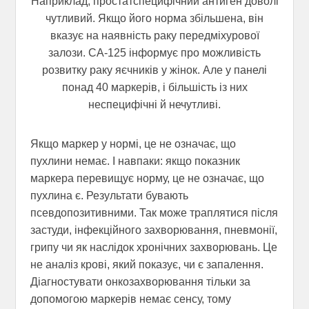
Наприклад, простатспецифічний антиген доволі
чутливий. Якщо його норма збільшена, він
вказує на наявність раку передміхурової
залози. СА-125 інформує про можливість
розвитку раку яєчників у жінок. Але у панелі
понад 40 маркерів, і більшість із них
неспецифічні й нечутливі.
Якщо маркер у нормі, це не означає, що
пухлини немає. І навпаки: якщо показник
маркера перевищує норму, це не означає, що
пухлина є. Результати бувають
псевдопозитивними. Так може траплятися після
застуди, інфекційного захворювання, пневмонії,
грипу чи як наслідок хронічних захворювань. Це
не аналіз крові, який показує, чи є запалення.
Діагностувати онкозахворювання тільки за
допомогою маркерів немає сенсу, тому