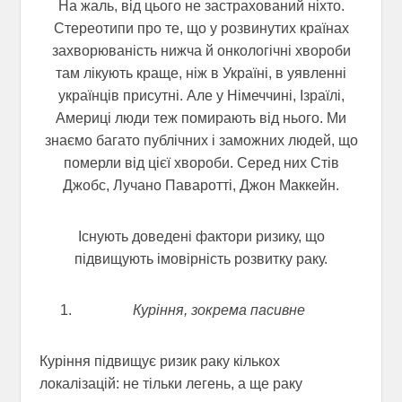
На жаль, від цього не застрахований ніхто.
Стереотипи про те, що у розвинутих країнах
захворюваність нижча й онкологічні хвороби
там лікують краще, ніж в Україні, в уявленні
українців присутні. Але у Німеччині, Ізраїлі,
Америці люди теж помирають від нього. Ми
знаємо багато публічних і заможних людей, що
померли від цієї хвороби. Серед них Стів
Джобс, Лучано Паваротті, Джон Маккейн.
Існують доведені фактори ризику, що
підвищують імовірність розвитку раку.
Куріння, зокрема пасивне
Куріння підвищує ризик раку кількох
локалізацій: не тільки легень, а ще раку