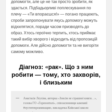
допомогти, але це не так просто зробити, як
здається. Підбадьорливі поплескування по
плечу — «Ти впораєшся!» — погано працюють,
спроби запропонувати якусь допомогу можуть
відхилятися, поради часом призводять до
образ. Хтось героїчно терпить, хтось приймає
такий вибір хворого і відходить від пропозицій
допомоги. Але дійсно допомогти та не вигоріти
самому можливо.
Діагноз: «рак». Що з ним
робити — тому, хто захворів,
і близьким
Анастасія Леухіна, авторка «Зовсім не страшної книги…»,
голова ГО «Горизонталі», співзасновниця кампанії
#пуститевреанимацию, викладачка Київської школи