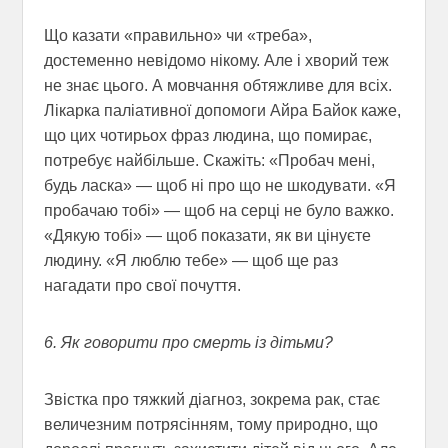
Що казати «правильно» чи «треба»,
достеменно невідомо нікому. Але і хворий теж
не знає цього. А мовчання обтяжливе для всіх.
Лікарка паліативної допомоги Айра Байок каже,
що цих чотирьох фраз людина, що помирає,
потребує найбільше. Скажіть: «Пробач мені,
будь ласка» — щоб ні про що не шкодувати. «Я
пробачаю тобі» — щоб на серці не було важко.
«Дякую тобі» — щоб показати, як ви цінуєте
людину. «Я люблю тебе» — щоб ще раз
нагадати про свої почуття.
6. Як говорити про смерть із дітьми?
Звістка про тяжкий діагноз, зокрема рак, стає
величезним потрясінням, тому природно, що