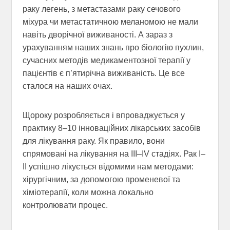
раку легень, з метастазами раку сечового
міхура чи метастатичною меланомою не мали
навіть дворічної виживаності. А зараз з
урахуванням наших знань про біологію пухлин,
сучасних методів медикаментозної терапії у
пацієнтів є п’ятирічна виживаність. Це все
сталося на наших очах.
Щороку розробляється і впроваджується у
практику 8–10 інноваційних лікарських засобів
для лікування раку. Як правило, вони
спрямовані на лікування на III–IV стадіях. Рак I–
II успішно лікується відомими нам методами:
хірургічним, за допомогою променевої та
хіміотерапії, коли можна локально
контролювати процес.