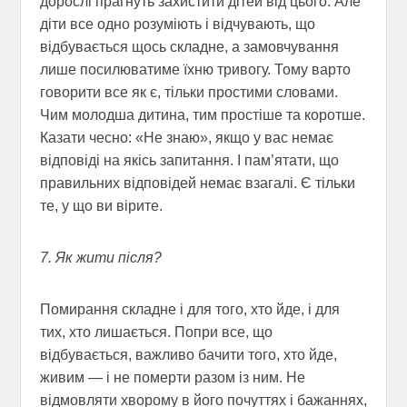
дорослі прагнуть захистити дітей від цього. Але
діти все одно розуміють і відчувають, що
відбувається щось складне, а замовчування
лише посилюватиме їхню тривогу. Тому варто
говорити все як є, тільки простими словами.
Чим молодша дитина, тим простіше та коротше.
Казати чесно: «Не знаю», якщо у вас немає
відповіді на якісь запитання. І пам’ятати, що
правильних відповідей немає взагалі. Є тільки
те, у що ви вірите.
7. Як жити після?
Помирання складне і для того, хто йде, і для
тих, хто лишається. Попри все, що
відбувається, важливо бачити того, хто йде,
живим — і не померти разом із ним. Не
відмовляти хворому в його почуттях і бажаннях,