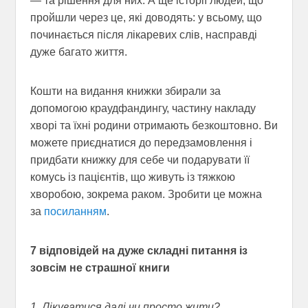
— та рішення для них. А ще історії людей, що
пройшли через це, які доводять: у всьому, що
починається після лікаревих слів, насправді
дуже багато життя.
Кошти на видання книжки збирали за
допомогою краудфандингу, частину накладу
хворі та їхні родини отримають безкоштовно. Ви
можете приєднатися до передзамовлення і
придбати книжку для себе чи подарувати її
комусь із пацієнтів, що живуть із тяжкою
хворобою, зокрема раком. Зробити це можна
за
посиланням
.
7 відповідей на дуже складні питання із
зовсім не страшної книги
1. Лікуватися далі чи просто жити?