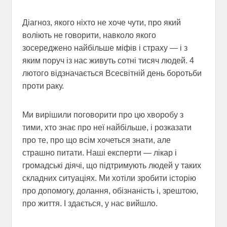
Діагноз, якого ніхто не хоче чути, про який
воліють не говорити, навколо якого
зосереджено найбільше міфів і страху — і з
яким поруч із нас живуть сотні тисяч людей. 4
лютого відзначається Всесвітній день боротьби
проти раку.
Ми вирішили поговорити про цю хворобу з
тими, хто знає про неї найбільше, і розказати
про те, про що всім хочеться знати, але
страшно питати. Наші експерти — лікар і
громадські діячі, що підтримують людей у таких
складних ситуаціях. Ми хотіли зробити історію
про допомогу, долання, обізнаність і, зрештою,
про життя. І здається, у нас вийшло.