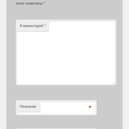
2015−2016 рік.…
поля помечены
*
Комментарий
*
Название
*