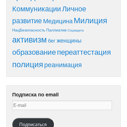
Коммуникации
Личное
Милиция
развитие
Медицина
НацБезопасность
Паллиатив
Соцзащита
активизм
женщины
бег
образование
переаттестация
полиция
реанимация
Подписка по email
E-
mail
Подписаться