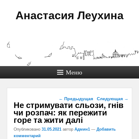
Анастасия Леухина
Меню
Навигация по записям
←
Предыдущая
Следующая
→
Не стримувати сльози, гнів
чи розпач: як пережити
горе та жити далі
Опубликовано
31.05.2021
автор
Админ1
—
Добавить
комментарий