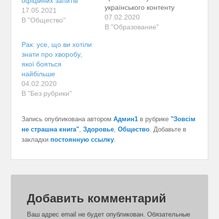
офіційних запитів
українського контенту
17.05.2021
у виробництві серіалів,
07.02.2020
В "Общество"
вплив культурного
В "Образование"
середовища
Рак: усе, що ви хотіли
та телевізора
знати про хворобу,
на розвиток мови,
якої бояться
хочу повернути погляд
найбільше
в іншу сторону.
04.02.2020
Поговорити про
В "Без рубрики"
проблеми з навчанням
української, яке
фінансується нашими
Запись опубликована автором
Админ1
в рубрике
"Зовсім
податками —
не страшна книга"
,
Здоровье
,
Общество
. Добавьте в
в школах
закладки
постоянную ссылку
.
та університетах. ЇЇ
погано вчать,
бо на виході
ми отримуємо велику
кількість людей, які
Добавить комментарий
не здатні розмовляти
чи писати
українською.
Ваш адрес email не будет опубликован.
Обязательные