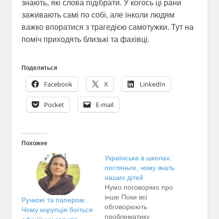
знають, які слова підібрати. У когось ці рани
заживають самі по собі, але інколи людям
важко впоратися з трагедією самотужки. Тут на
поміч приходять близькі та фахівці.
Поделиться
Facebook
X
LinkedIn
Pocket
E-mail
Похожее
Українська в школах:
погляньте, чому вчать
наших дітей
Нумо поговорімо про
інше Поки всі
Ручкою та папером.
обговорюють
Чому корупція боїться
проблематику