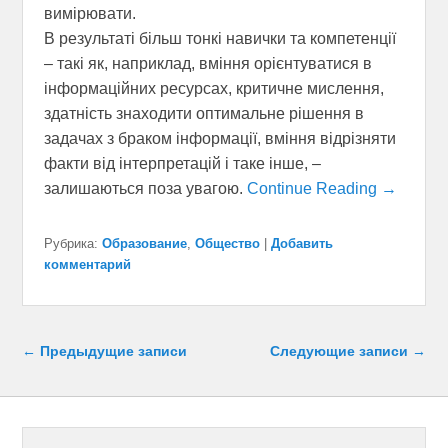
вимірювати.
В результаті більш тонкі навички та компетенції
– такі як, наприклад, вміння орієнтуватися в
інформаційних ресурсах, критичне мислення,
здатність знаходити оптимальне рішення в
задачах з браком інформації, вміння відрізняти
факти від інтерпретацій і таке інше, –
залишаються поза увагою.
Continue Reading →
Рубрика:
Образование
,
Общество
|
Добавить
комментарий
Навигация по записям
←
Предыдущие записи
Следующие записи
→