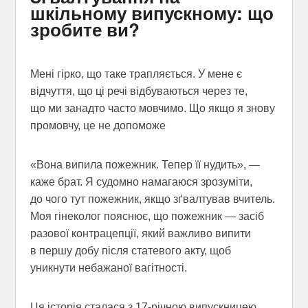
шкільному випускному: що
зробите ви?
Мені гірко, що таке трапляється. У мене є
відчуття, що ці речі відбуваються через те,
що ми занадто часто мовчимо. Що якщо я знову
промовчу, це не допоможе
«Вона випила пожежник. Тепер її нудить», —
каже брат. Я судомно намагаюся зрозуміти,
до чого тут пожежник, якщо зґвалтував вчитель.
Моя гінеколог пояснює, що пожежник — засіб
разової контрацепції, який важливо випити
в першу добу після статевого акту, щоб
уникнути небажаної вагітності.
Ця історія сталася з 17-річною випускницею