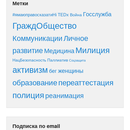
Метки
Госслужба
#ямаюправосказатиНі
TEDx
Война
ГраждОбщество
Коммуникации
Личное
Милиция
развитие
Медицина
НацБезопасность
Паллиатив
Соцзащита
активизм
женщины
бег
образование
переаттестация
полиция
реанимация
Подписка по email