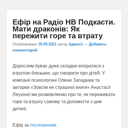
Ефір на Радіо НВ Подкасти.
Мати драконів: Як
пережити горе та втрату
Опубликовано
30.05.2021
автор
Админ1
—
Добавить
комментарий
Дорослим буває дуже складно впоратися з
втратою близьких, що говорити про дітей. У
компанії психологині Олени Западнюк та
авторки «Зовсім не страшної книги» Анастасії
Леухіної ми розмовляємо про те, як переживати
горе та втрату самому та допомогти з цим
дитині.
Ефір за
посиланням.