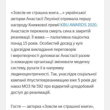
«Зовсім не страшна книга…» української
авторки Анастасії Леухіної отримала першу
нагороду Книжкової премії
KBU AWARDS 2020
.
Анастасія пережила смерть сина в закритій
реанімації. Її мама — паліативна пацієнтка
понад 15 років. Особистий досвід у купі
з досвідом викладання переговорів
і миротворчості допомагає Анастасії разом
із командою організації змінювати медичну
систему, рухати її в напрямку
людиноцентричності. Так, унаслідок соціальної
кампанії #пуститевреанимацию вже 5 років діє
наказ МОЗ № 592 про відкритий цілодобовий
доступ до реанімацій.
Гостя — авторка «Зовсім не страшної книги»,