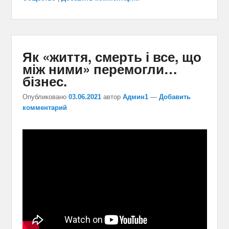
Як «життя, смерть і все, що
між ними» перемогли…
бізнес.
Опубликовано
03.06.2021
автор
Админ1
—
Добавить
комментарий