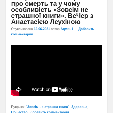
про смерть та у чому
особливість «Зовсім не
страшної книги». ВеЧер з
Анастасією Леухіною
Опубликовано
12.06.2021
автор
Админ1
—
Добавить
комментарий
Рубрика:
"Зовсім не страшна книга"
,
Здоровье
,
Общество
|
Добавить комментарий