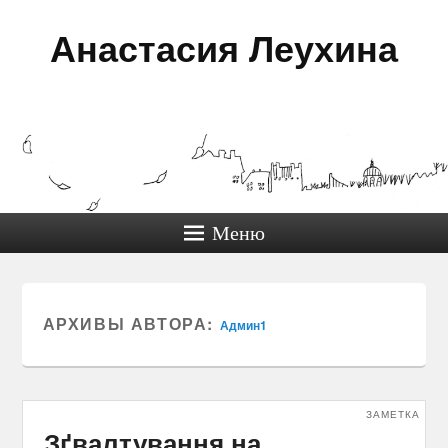
Анастасия Леухина
Меню
АРХИВЫ АВТОРА:
Админ1
ЗАМЕТКА
Зґвалтування на